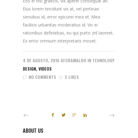
Eos ei nisl graecis, vix aperiri consequat an.
Eius lorem tincidunt vix at, vel pertinax
sensibus id, error epicurei mea et. Mea
facilisis urbanitas moderatius id. Vis ei
rationibus definiebas, eu qui purto zril laoreet.
Ex error omnium interpretaris movet.
4 DE AGOSTO, 2016
AFCRAMALHO
IN
TEHNOLOGY
DESIGN
,
VIDEOS
NO COMMENTS
2 LIKES
ABOUT US