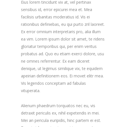
Eius lorem tincidunt vix at, vel pertinax
sensibus id, error epicurei mea et. Mea
facilisis urbanitas moderatius id. Vis ei
rationibus definiebas, eu qui purto zril laoreet.
Ex error omnium interpretaris pro, alia illum
ea vim. Lorem ipsum dolor sit amet, te ridens
gloriatur temporibus qui, per enim veritus
probatus ad. Quo eu etiam exerci dolore, usu
ne omnes referrentur. Ex eam diceret
denique, ut legimus similique vix, te equidem
apeirian definitionem eos. Ei movet elitr mea.
Vis legendos conceptam ad fabulas
vituperata.
Alienum phaedrum torquatos nec eu, vis
detraxit periculis ex, nihil expetendis in mei.
Mei an pericula euripidis, hinc partem ei est.