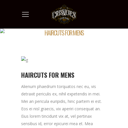
HAIRCUTS FOR MENS
HAIRCUTS FOR MENS
Alienum phaedrum torquatos nec eu, vis
detraxit periculis ex, nihil expetendis in mei.
Mei an pericula euripidis, hinc partem ei est.
Eos ei nisl graecis, vix aperiri consequat an.
Eius lorem tincidunt vix at, vel pertinax
sensibus id, error epicurei mea et. Mea