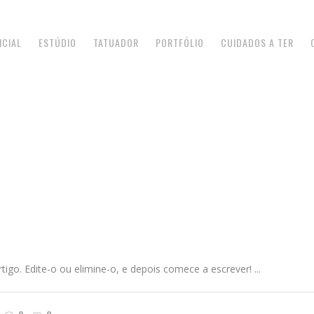
ICIAL
ESTÚDIO
TATUADOR
PORTFÓLIO
CUIDADOS A TER
igo. Edite-o ou elimine-o, e depois comece a escrever! ...