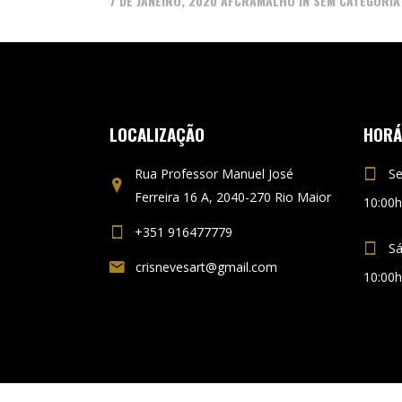
7 DE JANEIRO, 2020
AFCRAMALHO
IN
SEM CATEGORIA
LOCALIZAÇÃO
HORÁ
Rua Professor Manuel José
Se
Ferreira 16 A, 2040-270 Rio Maior
10:00h
+351 916477779
S
crisnevesart@gmail.com
10:00h