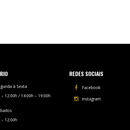
TATTOO
RA
PROCESS
WO
&
Clas
PAIN
CHARTS
Classic
RIO
REDES SOCIAIS
gunda à Sexta
Facebook
 – 12:00h / 14:00h – 19:00h
Instagram
ábados
 – 12:00h