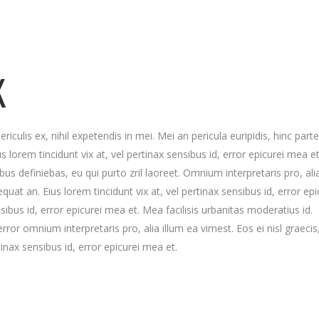
K
culis ex, nihil expetendis in mei. Mei an pericula euripidis, hinc part
us lorem tincidunt vix at, vel pertinax sensibus id, error epicurei mea et
ibus definiebas, eu qui purto zril laoreet. Omnium interpretaris pro, ali
equat an. Eius lorem tincidunt vix at, vel pertinax sensibus id, error epi
nsibus id, error epicurei mea et. Mea facilisis urbanitas moderatius id.
error omnium interpretaris pro, alia illum ea vimest. Eos ei nisl graecis,
tinax sensibus id, error epicurei mea et.