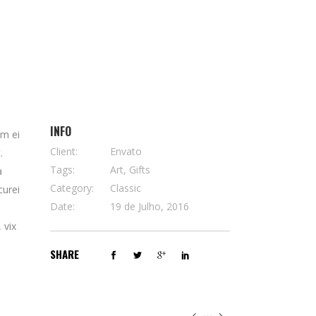
INFO
em ei
Client:
Envato
.
Tags:
Art, Gifts
a
Category:
Classic
curei
Date:
19 de Julho, 2016
 vix
SHARE