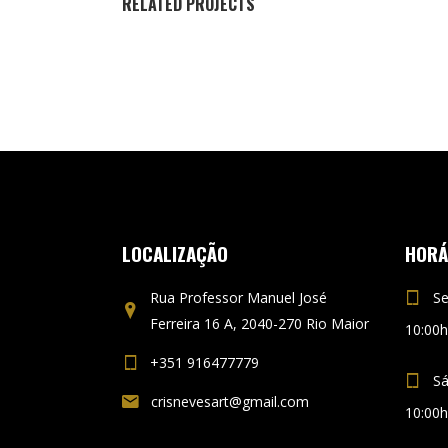
RELATED PROJECTS
RESUME
DESIGNS
Classic
LOCALIZAÇÃO
HORÁ
Rua Professor Manuel José
Se
Ferreira 16 A, 2040-270 Rio Maior
10:00h
+351 916477779
S
crisnevesart@gmail.com
10:00h